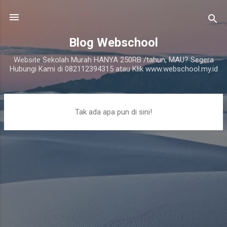
Langsung ke konten utama
Blog Webschool
Website Sekolah Murah HANYA 250RB /tahun, MAU? Segera
Hubungi Kami di 082112394315 atau Klik www.webschool.my.id
P
Tak ada apa pun di sini!
o
s
t
i
n
g
a
n